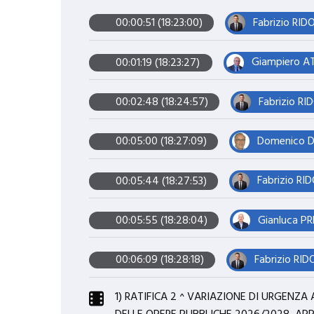
Fabrizio RIDO
00:00:51 (18:23:00)
Giampiero AT
00:01:19 (18:23:27)
Fabrizio RI
00:02:48 (18:24:57)
Domenico D
00:05:00 (18:27:09)
Fabrizio RID
00:05:44 (18:27:53)
Gianluca P
00:05:55 (18:28:04)
Fabrizio RID
00:06:09 (18:28:18)
1) RATIFICA 2 ^ VARIAZIONE DI URGENZA