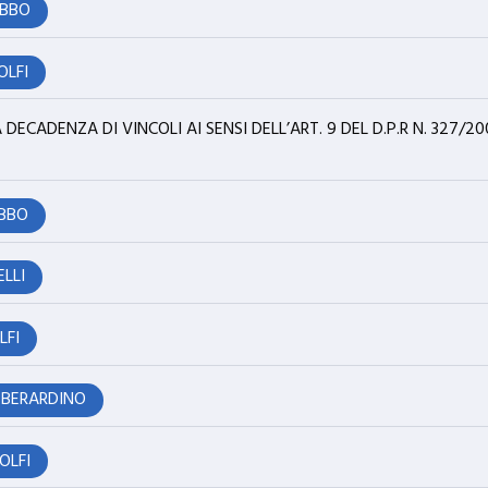
ABBO
OLFI
ECADENZA DI VINCOLI AI SENSI DELL’ART. 9 DEL D.P.R N. 327/200
ABBO
ELLI
LFI
 BERARDINO
DOLFI