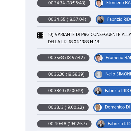
Filomeno B
00:34:34 (18:56:43)
Fabrizio RID
00:34:55 (18:57:04)
10) VARIANTE DI PRG CONSEGUENTE ALLA D
DELLA L.R. 18.04.1983 N. 18.
Filomeno B
00:35:33 (18:57:42)
Nello SIMON
00:36:30 (18:58:39)
Fabrizio RIDO
00:38:10 (19:00:19)
Domenico DI
00:38:13 (19:00:22)
Fabrizio RI
00:40:48 (19:02:57)