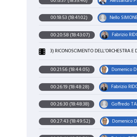
Alessandro P
00:13:37 (18:35:46)
Nello SIMONE
00:18:53 (18:41:02)
Fabrizio RID
00:20:58 (18:43:07)
3) RICONOSCIMENTO DELL’ORCHESTRA E 
Domenico D
00:21:56 (18:44:05)
Fabrizio RID
00:26:19 (18:48:28)
Goffredo T
00:26:30 (18:48:38)
Domenico D
00:27:43 (18:49:52)