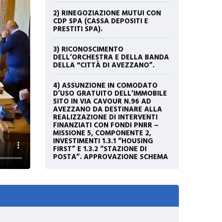
2) RINEGOZIAZIONE MUTUI CON
CDP SPA (CASSA DEPOSITI E
PRESTITI SPA).
3) RICONOSCIMENTO
DELL’ORCHESTRA E DELLA BANDA
DELLA "CITTÀ DI AVEZZANO”.
4) ASSUNZIONE IN COMODATO
D’USO GRATUITO DELL’IMMOBILE
SITO IN VIA CAVOUR N.96 AD
AVEZZANO DA DESTINARE ALLA
REALIZZAZIONE DI INTERVENTI
FINANZIATI CON FONDI PNRR –
MISSIONE 5, COMPONENTE 2,
INVESTIMENTI 1.3.1 “HOUSING
FIRST” E 1.3.2 “STAZIONE DI
POSTA”. APPROVAZIONE SCHEMA
DI CONTRATTO.
5) RINUNCIA AL DIRITTO DI
PRELAZIONE RELATIVA AD UN
BENE GIÀ GRAVATO DA USO
CIVICO SITO NEL COMUNE DI
AVEZZANO IN VIA L. PEROSI N. 25