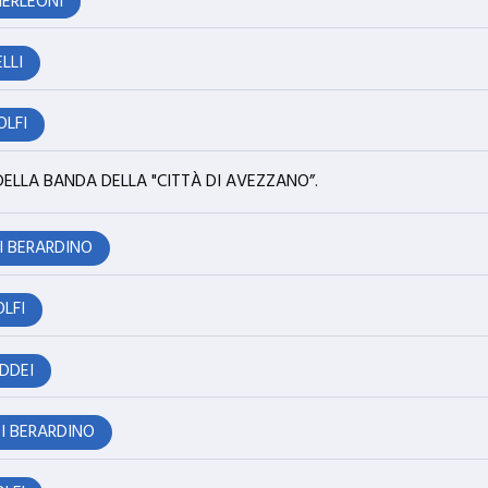
IERLEONI
LLI
OLFI
DELLA BANDA DELLA "CITTÀ DI AVEZZANO”.
I BERARDINO
OLFI
ADDEI
I BERARDINO