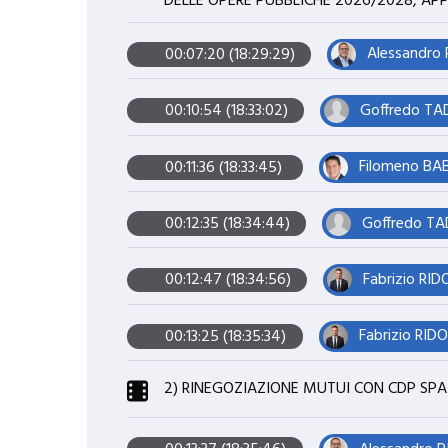
DELLE OPERE PUBBLICHE 2026/2028, APP
Alessandro 
00:07:20 (18:29:29)
Goffredo TA
00:10:54 (18:33:02)
Filomeno BA
00:11:36 (18:33:45)
Goffredo TA
00:12:35 (18:34:44)
Fabrizio RID
00:12:47 (18:34:56)
Fabrizio RIDO
00:13:25 (18:35:34)
2) RINEGOZIAZIONE MUTUI CON CDP SPA (