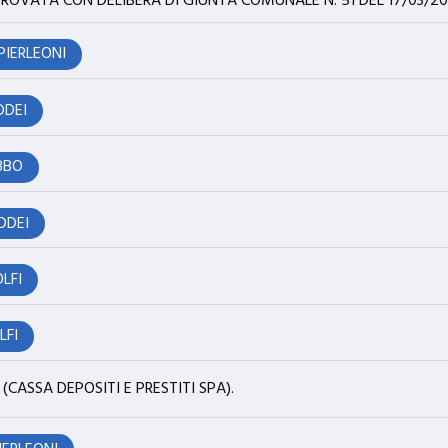
ROVATA CON DELIBERA DI GIUNTA COMUNALE N. 51 DEL 17/03/20
PIERLEONI
DDEI
BBO
DDEI
OLFI
LFI
CASSA DEPOSITI E PRESTITI SPA).